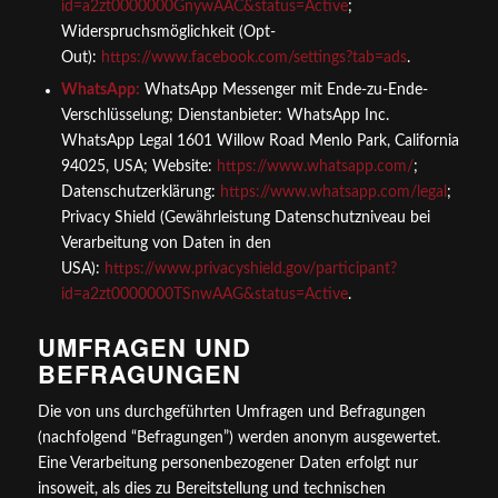
id=a2zt0000000GnywAAC&status=Active
;
Widerspruchsmöglichkeit (Opt-
Out):
https://www.facebook.com/settings?tab=ads
.
WhatsApp:
WhatsApp Messenger mit Ende-zu-Ende-
Verschlüsselung; Dienstanbieter: WhatsApp Inc.
WhatsApp Legal 1601 Willow Road Menlo Park, California
94025, USA; Website:
https://www.whatsapp.com/
;
Datenschutzerklärung:
https://www.whatsapp.com/legal
;
Privacy Shield (Gewährleistung Datenschutzniveau bei
Verarbeitung von Daten in den
USA):
https://www.privacyshield.gov/participant?
id=a2zt0000000TSnwAAG&status=Active
.
UMFRAGEN UND
BEFRAGUNGEN
Die von uns durchgeführten Umfragen und Befragungen
(nachfolgend “Befragungen”) werden anonym ausgewertet.
Eine Verarbeitung personenbezogener Daten erfolgt nur
insoweit, als dies zu Bereitstellung und technischen