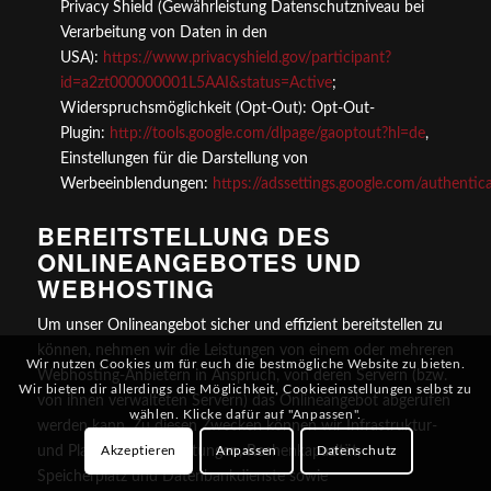
Privacy Shield (Gewährleistung Datenschutzniveau bei
Verarbeitung von Daten in den
USA):
https://www.privacyshield.gov/participant?
id=a2zt000000001L5AAI&status=Active
;
Widerspruchsmöglichkeit (Opt-Out): Opt-Out-
Plugin:
http://tools.google.com/dlpage/gaoptout?hl=de
,
Einstellungen für die Darstellung von
Werbeeinblendungen:
https://adssettings.google.com/authentic
BEREITSTELLUNG DES
ONLINEANGEBOTES UND
WEBHOSTING
Um unser Onlineangebot sicher und effizient bereitstellen zu
können, nehmen wir die Leistungen von einem oder mehreren
Wir nutzen Cookies um für euch die bestmögliche Website zu bieten.
Webhosting-Anbietern in Anspruch, von deren Servern (bzw.
Wir bieten dir allerdings die Möglichkeit, Cookieeinstellungen selbst zu
von ihnen verwalteten Servern) das Onlineangebot abgerufen
wählen. Klicke dafür auf "Anpassen".
werden kann. Zu diesen Zwecken können wir Infrastruktur-
und Plattformdienstleistungen, Rechenkapazität,
Akzeptieren
Anpassen
Datenschutz
Speicherplatz und Datenbankdienste sowie