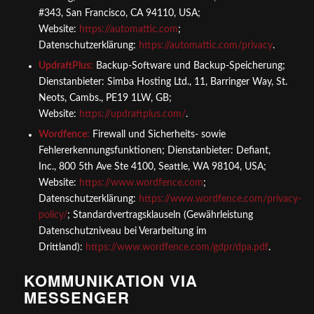
#343, San Francisco, CA 94110, USA;
Website:
https://automattic.com
;
Datenschutzerklärung:
https://automattic.com/privacy
.
UpdraftPlus:
Backup-Software und Backup-Speicherung;
Dienstanbieter: Simba Hosting Ltd., 11, Barringer Way, St.
Neots, Cambs., PE19 1LW, GB;
Website:
https://updraftplus.com/
.
Wordfence:
Firewall und Sicherheits- sowie
Fehlererkennungsfunktionen; Dienstanbieter: Defiant,
Inc., 800 5th Ave Ste 4100, Seattle, WA 98104, USA;
Website:
https://www.wordfence.com
;
Datenschutzerklärung:
https://www.wordfence.com/privacy-
policy/
; Standardvertragsklauseln (Gewährleistung
Datenschutzniveau bei Verarbeitung im
Drittland):
https://www.wordfence.com/gdpr/dpa.pdf
.
KOMMUNIKATION VIA
MESSENGER